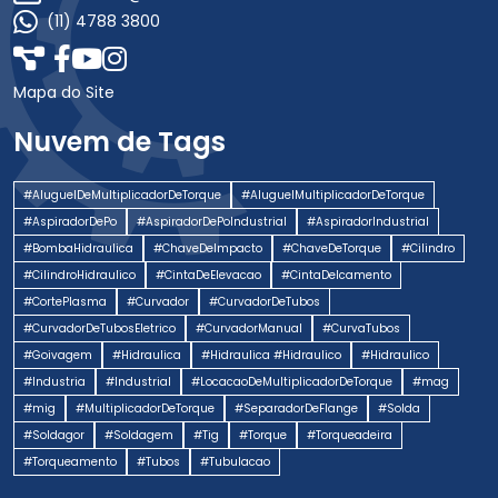
(11) 4788 3800
Mapa do Site
Nuvem de Tags
#AluguelDeMultiplicadorDeTorque
#AluguelMultiplicadorDeTorque
#AspiradorDePo
#AspiradorDePoIndustrial
#AspiradorIndustrial
#BombaHidraulica
#ChaveDeImpacto
#ChaveDeTorque
#Cilindro
#CilindroHidraulico
#CintaDeElevacao
#CintaDeIcamento
#CortePlasma
#Curvador
#CurvadorDeTubos
#CurvadorDeTubosEletrico
#CurvadorManual
#CurvaTubos
#Goivagem
#Hidraulica
#Hidraulica #Hidraulico
#Hidraulico
#Industria
#Industrial
#LocacaoDeMultiplicadorDeTorque
#mag
#mig
#MultiplicadorDeTorque
#SeparadorDeFlange
#Solda
#Soldagor
#Soldagem
#Tig
#Torque
#Torqueadeira
#Torqueamento
#Tubos
#Tubulacao