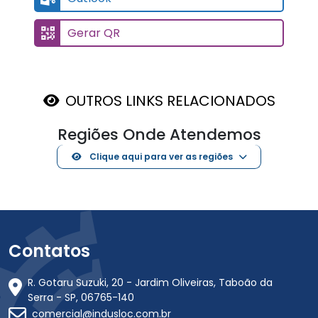
Gerar QR
OUTROS LINKS RELACIONADOS
Regiões Onde Atendemos
Clique aqui para ver as regiões
Contatos
R. Gotaru Suzuki, 20 - Jardim Oliveiras, Taboão da
Serra - SP, 06765-140
comercial@indusloc.com.br