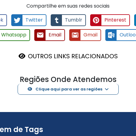
Compartilhe em suas redes sociais
ok
Twitter
Tumblr
Pinterest
Whatsapp
Email
Gmail
Outloo
OUTROS LINKS RELACIONADOS
Regiões Onde Atendemos
Clique aqui para ver as regiões
em de Tags