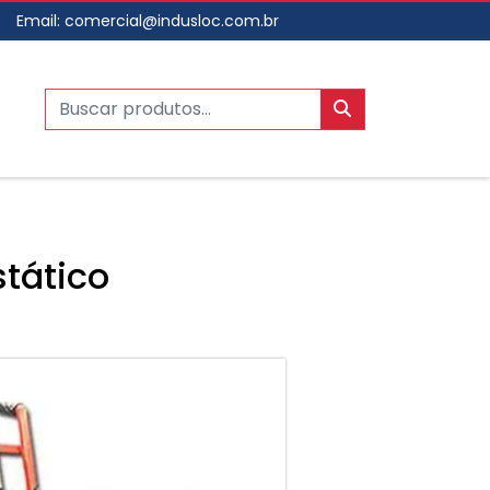
Email:
comercial@indusloc.com.br
tático