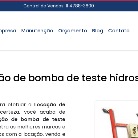
Central de Vendas:
11 4788-3800
mpresa
Manutenção
Orçamento
Blog
Contato
ão de bomba de teste hidros
ra efetuar a
Locação de
erteza, você acaba de
ção de bomba de teste
ontra as melhores marcas e
os com a locação, venda e