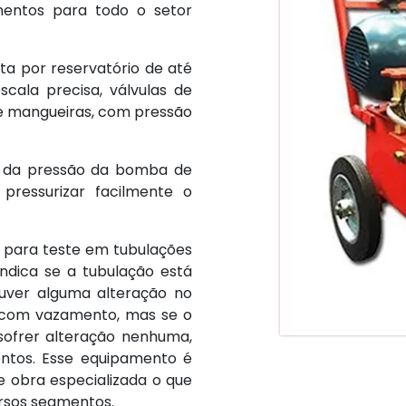
entos para todo o setor
a por reservatório de até
escala precisa, válvulas de
e mangueiras, com pressão
o da pressão da bomba de
 pressurizar facilmente o
a para teste em tubulações
indica se a tubulação está
ver alguma alteração no
 com vazamento, mas se o
sofrer alteração nenhuma,
ntos. Esse equipamento é
de obra especializada o que
ersos segmentos.