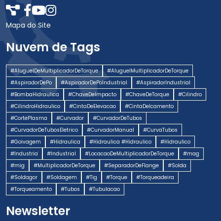
Mapa do Site
Nuvem de Tags
#AluguelDeMultiplicadorDeTorque
#AluguelMultiplicadorDeTorque
#AspiradorDePo
#AspiradorDePoIndustrial
#AspiradorIndustrial
#BombaHidraulica
#ChaveDeImpacto
#ChaveDeTorque
#Cilindro
#CilindroHidraulico
#CintaDeElevacao
#CintaDeIcamento
#CortePlasma
#Curvador
#CurvadorDeTubos
#CurvadorDeTubosEletrico
#CurvadorManual
#CurvaTubos
#Goivagem
#Hidraulica
#Hidraulica #Hidraulico
#Hidraulico
#Industria
#Industrial
#LocacaoDeMultiplicadorDeTorque
#mag
#mig
#MultiplicadorDeTorque
#SeparadorDeFlange
#Solda
#Soldagor
#Soldagem
#Tig
#Torque
#Torqueadeira
#Torqueamento
#Tubos
#Tubulacao
Newsletter