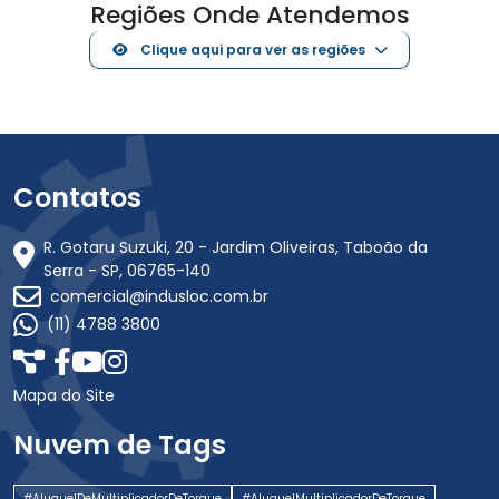
Regiões Onde Atendemos
Clique aqui para ver as regiões
Contatos
R. Gotaru Suzuki, 20 - Jardim Oliveiras, Taboão da
Serra - SP, 06765-140
comercial@indusloc.com.br
(11) 4788 3800
Mapa do Site
Nuvem de Tags
#AluguelDeMultiplicadorDeTorque
#AluguelMultiplicadorDeTorque