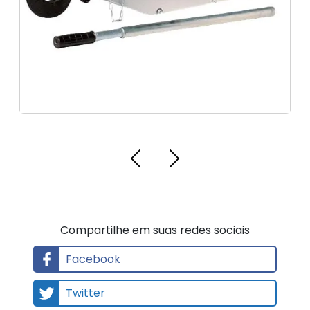
a
l
Compartilhe em suas redes sociais
Facebook
Twitter