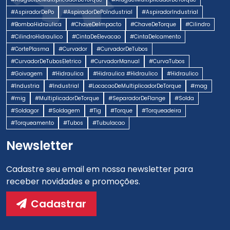
#AspiradorDePo
#AspiradorDePoIndustrial
#AspiradorIndustrial
#BombaHidraulica
#ChaveDeImpacto
#ChaveDeTorque
#Cilindro
#CilindroHidraulico
#CintaDeElevacao
#CintaDeIcamento
#CortePlasma
#Curvador
#CurvadorDeTubos
#CurvadorDeTubosEletrico
#CurvadorManual
#CurvaTubos
#Goivagem
#Hidraulica
#Hidraulica #Hidraulico
#Hidraulico
#Industria
#Industrial
#LocacaoDeMultiplicadorDeTorque
#mag
#mig
#MultiplicadorDeTorque
#SeparadorDeFlange
#Solda
#Soldagor
#Soldagem
#Tig
#Torque
#Torqueadeira
#Torqueamento
#Tubos
#Tubulacao
Newsletter
Cadastre seu email em nossa newsletter para
receber novidades e promoções.
Cadastrar