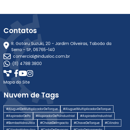
Contatos
R. Gotaru Suzuki, 20 - Jardim Oliveiras, Taboão da
Serra - SP, 06765-140
comercial@indusloc.com.br
(11) 4788 3800
Mapa do Site
Nuvem de Tags
#AluguelDeMultiplicadorDeTorque
#AluguelMultiplicadorDeTorque
#AspiradorDePo
#AspiradorDePoIndustrial
#AspiradorIndustrial
#BombaHidraulica
#ChaveDeImpacto
#ChaveDeTorque
#Cilindro
#CilindroHidraulico
#CintaDeElevacao
#CintaDeIcamento