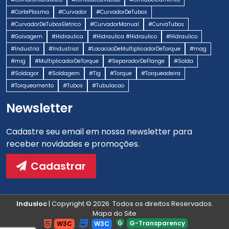
#CortePlasma
#Curvador
#CurvadorDeTubos
#CurvadorDeTubosEletrico
#CurvadorManual
#CurvaTubos
#Goivagem
#Hidraulica
#Hidraulica #Hidraulico
#Hidraulico
#Industria
#Industrial
#LocacaoDeMultiplicadorDeTorque
#mag
#mig
#MultiplicadorDeTorque
#SeparadorDeFlange
#Solda
#Soldagor
#Soldagem
#Tig
#Torque
#Torqueadeira
#Torqueamento
#Tubos
#Tubulacao
Newsletter
Cadastre seu email em nossa newsletter para
receber novidades e promoções.
Cadastrar
Indusloc
| Copyright © 2026 Todos os direitos Reservados.
Mapa do Site
G-Transparency
W3C
W3C