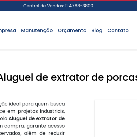
Central de Vendas:
11 4788-3800
mpresa
Manutenção
Orçamento
Blog
Contato
Aluguel de extrator de porca
ção ideal para quem busca
e em projetos industriais,
pela
Aluguel de extrator de
 em compra, garante acesso
rvados, além de reduzir