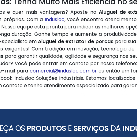
cas
: Tenha Muito Mais Eficiência no se
iços e quer mais vantagens? Aposte na
Aluguel de ex
os próprios. Com a
Indusloc
, você encontra atendimento
Nossa equipe está pronta para indicar as melhores opç
 longa duração. Ganhe tempo e aumente a produtividad
: Especialista em
Aluguel de extrator de porcas
para sua 
ais exigentes! Com tradição em inovação, tecnologia de
as
para garantir qualidade, agilidade e segurança nos se
udar? Você pode entrar em contato por nosso telefone: 
e-mail para
comercial@indusloc.com.br
ou então um for
ebook Indusloc Soluções Industriais. Estamos localizados 
m contato e tenha atendimento especializado para garant
EÇA OS
PRODUTOS
E
SERVIÇOS
DA
IND