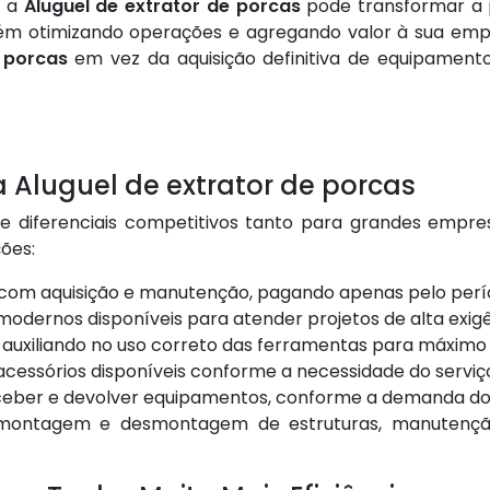
o a
Aluguel de extrator de porcas
pode transformar a p
bém otimizando operações e agregando valor à sua em
 porcas
em vez da aquisição definitiva de equipament
 Aluguel de extrator de porcas
e diferenciais competitivos tanto para grandes empres
ções:
s com aquisição e manutenção, pagando apenas pelo perí
odernos disponíveis para atender projetos de alta exigê
a auxiliando no uso correto das ferramentas para máxi
 acessórios disponíveis conforme a necessidade do serviç
receber e devolver equipamentos, conforme a demanda d
 montagem e desmontagem de estruturas, manutenção in