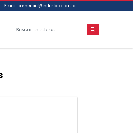
Email:
comercial@indusloc.com.br
s