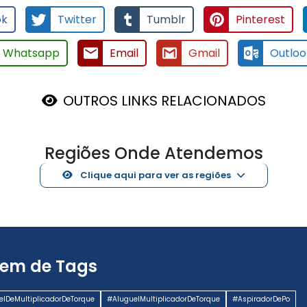
ok
Twitter
Tumblr
Pinterest
Whatsapp
Email
Gmail
Outloo
OUTROS LINKS RELACIONADOS
Regiões Onde Atendemos
Clique aqui para ver as regiões
em de Tags
elDeMultiplicadorDeTorque
#AluguelMultiplicadorDeTorque
#AspiradorDePo