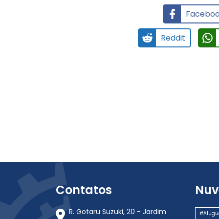
Facebo
Reddit
Contatos
Nuv
R. Gotaru Suzuki, 20 - Jardim
#Alugu