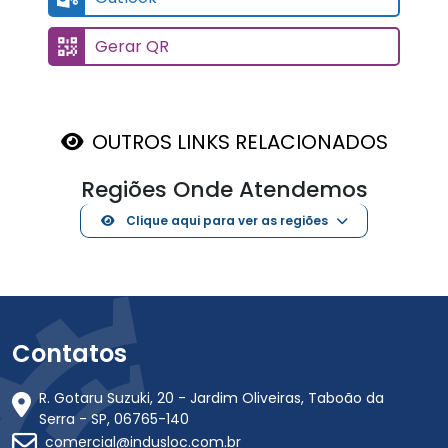
Gerar QR
OUTROS LINKS RELACIONADOS
Regiões Onde Atendemos
Clique aqui para ver as regiões
Contatos
R. Gotaru Suzuki, 20 - Jardim Oliveiras, Taboão da
Serra - SP, 06765-140
comercial@indusloc.com.br