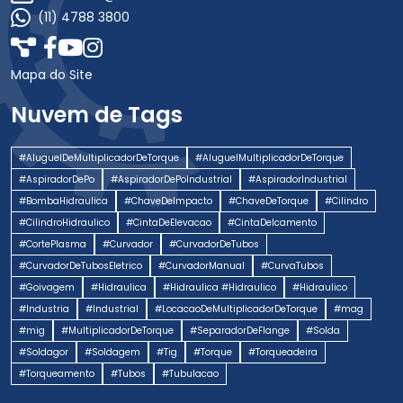
(11) 4788 3800
Mapa do Site
Nuvem de Tags
#AluguelDeMultiplicadorDeTorque
#AluguelMultiplicadorDeTorque
#AspiradorDePo
#AspiradorDePoIndustrial
#AspiradorIndustrial
#BombaHidraulica
#ChaveDeImpacto
#ChaveDeTorque
#Cilindro
#CilindroHidraulico
#CintaDeElevacao
#CintaDeIcamento
#CortePlasma
#Curvador
#CurvadorDeTubos
#CurvadorDeTubosEletrico
#CurvadorManual
#CurvaTubos
#Goivagem
#Hidraulica
#Hidraulica #Hidraulico
#Hidraulico
#Industria
#Industrial
#LocacaoDeMultiplicadorDeTorque
#mag
#mig
#MultiplicadorDeTorque
#SeparadorDeFlange
#Solda
#Soldagor
#Soldagem
#Tig
#Torque
#Torqueadeira
#Torqueamento
#Tubos
#Tubulacao