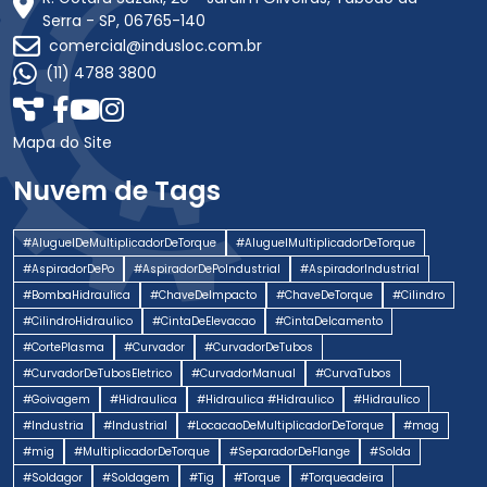
Serra - SP, 06765-140
comercial@indusloc.com.br
(11) 4788 3800
Mapa do Site
Nuvem de Tags
#AluguelDeMultiplicadorDeTorque
#AluguelMultiplicadorDeTorque
#AspiradorDePo
#AspiradorDePoIndustrial
#AspiradorIndustrial
#BombaHidraulica
#ChaveDeImpacto
#ChaveDeTorque
#Cilindro
#CilindroHidraulico
#CintaDeElevacao
#CintaDeIcamento
#CortePlasma
#Curvador
#CurvadorDeTubos
#CurvadorDeTubosEletrico
#CurvadorManual
#CurvaTubos
#Goivagem
#Hidraulica
#Hidraulica #Hidraulico
#Hidraulico
#Industria
#Industrial
#LocacaoDeMultiplicadorDeTorque
#mag
#mig
#MultiplicadorDeTorque
#SeparadorDeFlange
#Solda
#Soldagor
#Soldagem
#Tig
#Torque
#Torqueadeira