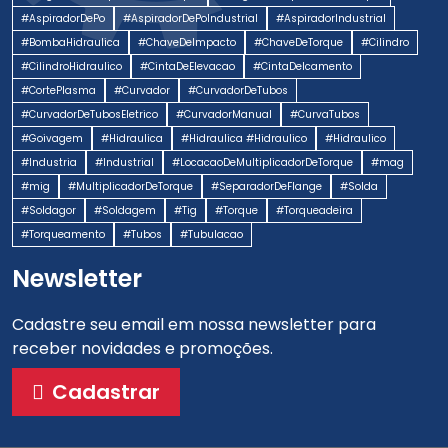
#AspiradorDePo
#AspiradorDePoIndustrial
#AspiradorIndustrial
#BombaHidraulica
#ChaveDeImpacto
#ChaveDeTorque
#Cilindro
#CilindroHidraulico
#CintaDeElevacao
#CintaDeIcamento
#CortePlasma
#Curvador
#CurvadorDeTubos
#CurvadorDeTubosEletrico
#CurvadorManual
#CurvaTubos
#Goivagem
#Hidraulica
#Hidraulica #Hidraulico
#Hidraulico
#Industria
#Industrial
#LocacaoDeMultiplicadorDeTorque
#mag
#mig
#MultiplicadorDeTorque
#SeparadorDeFlange
#Solda
#Soldagor
#Soldagem
#Tig
#Torque
#Torqueadeira
#Torqueamento
#Tubos
#Tubulacao
Newsletter
Cadastre seu email em nossa newsletter para
receber novidades e promoções.
Cadastrar