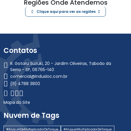
Regiões Onde Atendemos
Clique aqui para ver as regiões
Contatos
R. Gotaru Suzuki, 20 - Jardim Oliveiras, Taboão da
Serra - SP, 06765-140
comercial@indusloc.com.br
(11) 4788 3800
Mapa do Site
Nuvem de Tags
#AluguelDeMultiplicadorDeTorque
#AluguelMultiplicadorDeTorque