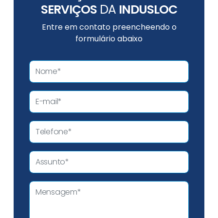
SERVIÇOS
DA
INDUSLOC
Entre em contato preencheendo o
formulário abaixo
M
a
rt
el