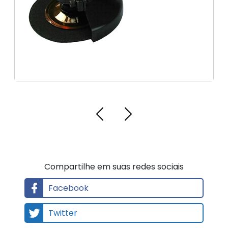
P
a
ul
o
Compartilhe em suas redes sociais
Facebook
Twitter