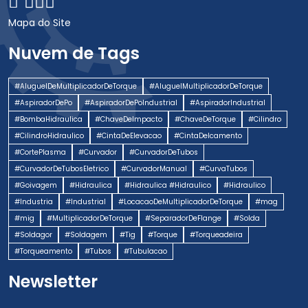
Newsletter
Cadastre seu email em nossa newsletter para
receber novidades e promoções.
Cadastrar
Indusloc
| Copyright © 2026 Todos os direitos Reservados.
Mapa do Site
G-Transparency
W3C
W3C
Desenvolvido por:
experts