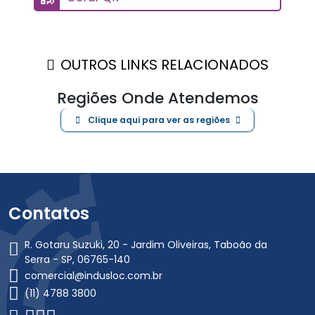
Serra - SP, 06765-140
comercial@indusloc.com.br
(11) 4788 3800
Mapa do Site
Nuvem de Tags
#AluguelDeMultiplicadorDeTorque
#AluguelMultiplicadorDeTorque
#AspiradorDePo
#AspiradorDePoIndustrial
#AspiradorIndustrial
#BombaHidraulica
#ChaveDeImpacto
#ChaveDeTorque
#Cilindro
#CilindroHidraulico
#CintaDeElevacao
#CintaDeIcamento
#CortePlasma
#Curvador
#CurvadorDeTubos
#CurvadorDeTubosEletrico
#CurvadorManual
#CurvaTubos
#Goivagem
#Hidraulica
#Hidraulica #Hidraulico
#Hidraulico
#Industria
#Industrial
#LocacaoDeMultiplicadorDeTorque
#mag
#mig
#MultiplicadorDeTorque
#SeparadorDeFlange
#Solda
#Soldagor
#Soldagem
#Tig
#Torque
#Torqueadeira
#Torqueamento
#Tubos
#Tubulacao