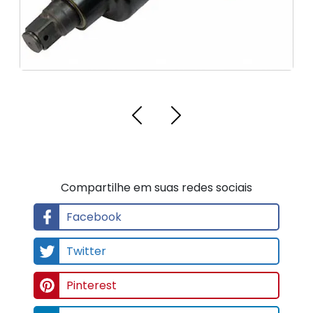
t
ri
c
o
s
Compartilhe em suas redes sociais
Facebook
Twitter
Pinterest