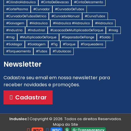
#CilindroHidraulico
#CintaDeElevacao
#CintaDeIcamento
#CortePlasma
#Curvador
#CurvadorDeTubos
#CurvadorDeTubosEletrico
#CurvadorManual
#CurvaTubos
#Goivagem
#Hidraulica
#Hidraulica #Hidraulico
#Hidraulico
#Industria
#Industrial
#LocacaoDeMultiplicadorDeTorque
#mag
#mig
#MultiplicadorDeTorque
#SeparadorDeFlange
#Solda
#Soldagor
#Soldagem
#Tig
#Torque
#Torqueadeira
#Torqueamento
#Tubos
#Tubulacao
Newsletter
Cadastre seu email em nossa newsletter para
receber novidades e promoções.
Cadastrar
Indusloc
| Copyright © 2026 Todos os direitos Reservados.
Mapa do Site
G-Transparency
W3C
W3C