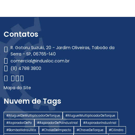
Contatos
R. Gotaru Suzuki, 20 - Jardim Oliveiras, Taboão da
Serra - SP, 06765-140
comercial@indusloc.com.br
(11) 4788 3800
Mapa do Site
Nuvem de Tags
#AluguelDeMultiplicadorDeTorque
#AluguelMultiplicadorDeTorque
#AspiradorDePo
#AspiradorDePoIndustrial
#AspiradorIndustrial
#BombaHidraulica
#ChaveDeImpacto
#ChaveDeTorque
#Cilindro