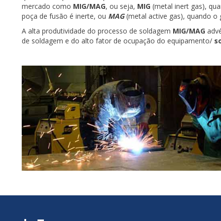
mercado como
MIG/MAG
, ou seja,
MIG
(metal inert gas), qu
poça de fusão é inerte, ou
MAG
(metal active gas), quando o 
A alta produtividade do processo de soldagem
MIG/MAG
advé
de soldagem e do alto fator de ocupação do equipamento/
s