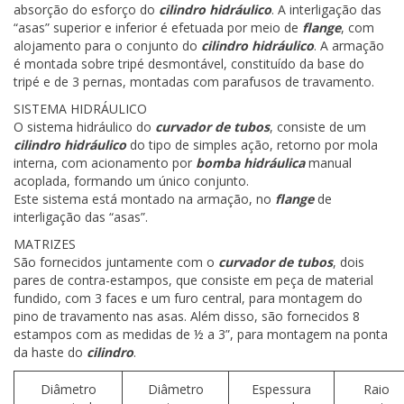
absorção do esforço do
cilindro hidráulico
. A interligação das
“asas” superior e inferior é efetuada por meio de
flange
, com
alojamento para o conjunto do
cilindro hidráulico
. A armação
é montada sobre tripé desmontável, constituído da base do
tripé e de 3 pernas, montadas com parafusos de travamento.
SISTEMA HIDRÁULICO
O sistema hidráulico do
curvador de tubos
, consiste de um
cilindro hidráulico
do tipo de simples ação, retorno por mola
interna, com acionamento por
bomba hidráulica
manual
acoplada, formando um único conjunto.
Este sistema está montado na armação, no
flange
de
interligação das “asas”.
MATRIZES
São fornecidos juntamente com o
curvador de tubos
, dois
pares de contra-estampos, que consiste em peça de material
fundido, com 3 faces e um furo central, para montagem do
pino de travamento nas asas. Além disso, são fornecidos 8
estampos com as medidas de ½ a 3”, para montagem na ponta
da haste do
cilindro
.
Diâmetro
Diâmetro
Espessura
Raio