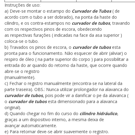
Instruções de uso:
a) Deve-se montar o estampo do
Curvador de Tubos
( de
acordo com o tubo a ser dobrado), na ponta da haste do
cilindro, e os contra-estampos no
curvador de tubos
, travando
com os respectivos pinos de escora, obedecendo
as respectivas furações ( indicadas na face da asa superior )
coloca-se o tubo.
b) Travados os pinos de escora, o
curvador de tubos
esta
pronta para o funcionamento. Não esquecer de abrir (aliviar) o
respiro de óleo ( na parte superior do corpo ) para possibilitar a
entrada do ar quando do retorno da haste, que ocorre quando
abre-se o registro
(manualmente).
c) Fechar o registro manualmente (encontra-se na lateral da
parte traseira). OBS.: Nunca utilizar prolongador na alavanca do
curvador de tubos,
pois pode vir a danificar o pe da alavanca (
o
curvador de tubos
esta dimensionado para a alavanca
original).
d) Quando chegar no fim do curso do
cilindro hidráulico
,
graças a um dispositivo interno, a mesma deixa de
avançar automaticamente.
e) Para retornar deve-se abrir suavemente o registro.