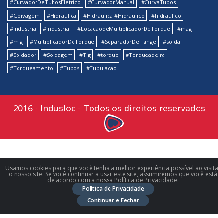
#CurvadorDeTubosEletrico
#CurvadorManual
#CurvaTubos
#Goivagem
#Hidraulica
#Hidraulica #Hidraulico
#hidraulico
#Industria
#industrial
#LocacaodeMultiplicadorDeTorque
#mag
#mig
#MultiplicadorDeTorque
#SeparadorDeFlange
#solda
#Soldador
#Soldagem
#Tig
#torque
#Torqueadeira
#Torqueamento
#Tubos
#Tubulacao
2016 - Indusloc - Todos os direitos reservados
Usamos cookies para que você tenha a melhor experiência possível ao visita
o nosso site. Se você continuar a usar este site, assumiremos que você está
de acordo com a nossa Política de Privacidade.
Política de Privacidade
Continuar e Fechar