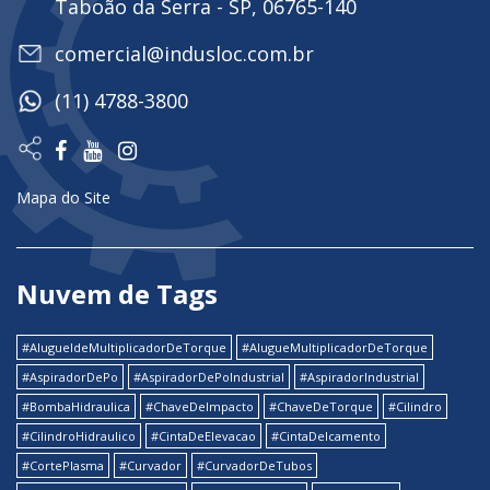
Taboão da Serra - SP, 06765-140
comercial@indusloc.com.br
(11) 4788-3800
Mapa do Site
Nuvem de Tags
#AlugueldeMultiplicadorDeTorque
#AlugueMultiplicadorDeTorque
#AspiradorDePo
#AspiradorDePoIndustrial
#AspiradorIndustrial
#BombaHidraulica
#ChaveDeImpacto
#ChaveDeTorque
#Cilindro
#CilindroHidraulico
#CintaDeElevacao
#CintaDeIcamento
#CortePlasma
#Curvador
#CurvadorDeTubos