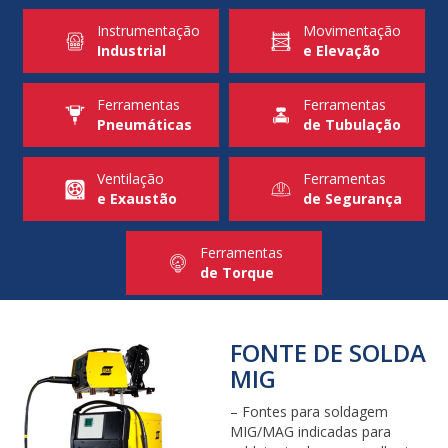
Instrumentação
Movimentação
Industrial
e Elevação
Ferramentas
Ferramentas
Pneumáticas
de Tubulação
Ventilação
Ferramentas
e Exaustão
de Segurança
Ferramentas
de Torque
FONTE DE SOLDA
MIG
– Fontes para soldagem
MIG/MAG indicadas para