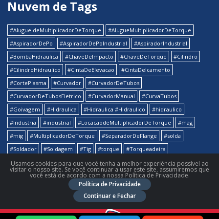
Nuvem de Tags
#AlugueldeMultiplicadorDeTorque
#AlugueMultiplicadorDeTorque
#AspiradorDePo
#AspiradorDePoIndustrial
#AspiradorIndustrial
#BombaHidraulica
#ChaveDeImpacto
#ChaveDeTorque
#Cilindro
#CilindroHidraulico
#CintaDeElevacao
#CintaDeIcamento
#CortePlasma
#Curvador
#CurvadorDeTubos
#CurvadorDeTubosEletrico
#CurvadorManual
#CurvaTubos
#Goivagem
#Hidraulica
#Hidraulica #Hidraulico
#hidraulico
#Industria
#industrial
#LocacaodeMultiplicadorDeTorque
#mag
#mig
#MultiplicadorDeTorque
#SeparadorDeFlange
#solda
#Soldador
#Soldagem
#Tig
#torque
#Torqueadeira
#Torqueamento
#Tubos
#Tubulacao
Usamos cookies para que você tenha a melhor experiência possível ao
visitar o nosso site. Se você continuar a usar este site, assumiremos que
você está de acordo com a nossa Política de Privacidade.
Política de Privacidade
Continuar e Fechar
2016 - Indusloc - Todos os direitos reservados